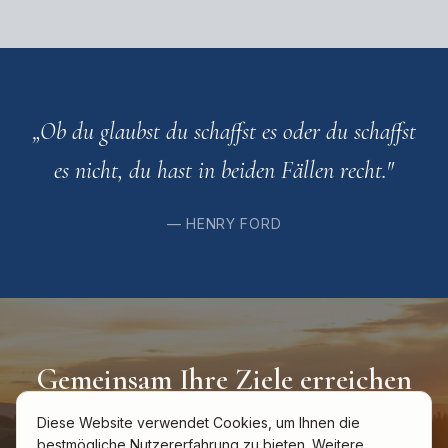
„
Ob du glaubst du schaffst es oder du schaffst
es nicht, du hast in beiden Fällen recht.
"
—
HENRY FORD
Gemeinsam Ihre Ziele erreichen
Diese Website verwendet Cookies, um Ihnen die
Ich freue mich, wenn Sie mich kontaktieren. Der
bestmögliche Nutzererfahrung zu bieten. Weitere